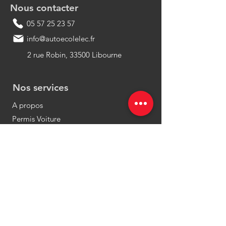
Nous contacter
05 57 25 23 57
info@autoecolelec.fr
2 rue Robin, 33500 Libourne
Nos services
A propos
Permis Voiture
Conduite
Accompagnée AAC
Permis Moto
Permis AM
Permis Remorque
Permis PMR
Code de la Route