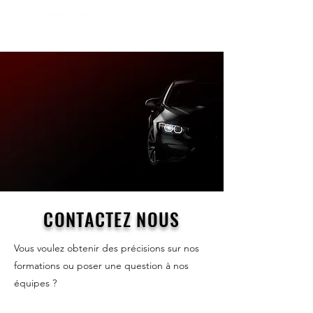
CONTACTEZ NOUS
Vous voulez obtenir des précisions sur nos
formations ou poser une question à nos
équipes ?