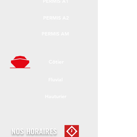
PERMIS A1
PERMIS A2
PERMIS AM
Côtier
Fluvial
Hauturier
NOS HORAIRES