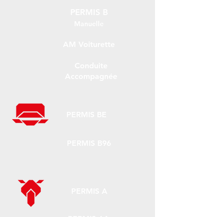
PERMIS B
Manuelle
AM Voiturette
Conduite
Accompagnée
PERMIS BE
PERMIS B96
PERMIS A